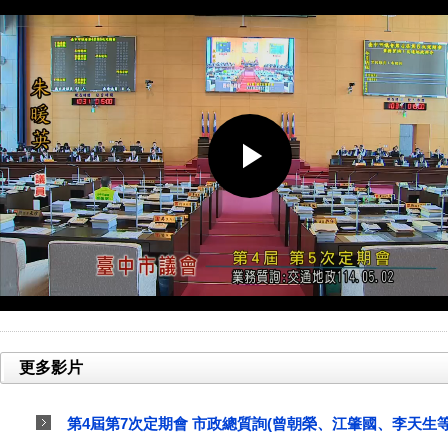
更多影片
第4屆第7次定期會 市政總質詢(曾朝榮、江肇國、李天生