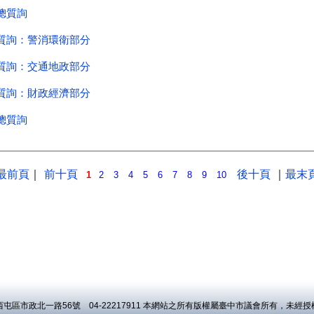
屯區市政北一路56號 04-22217911 本網站之所有版權屬臺中市議會所有，未經